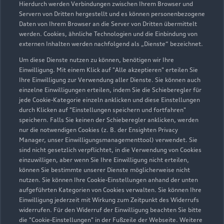
Hierdurch werden Verbindungen zwischen Ihrem Browser und
Servern von Dritten hergestellt und es können personenbezogene
Daten von Ihrem Browser an die Server von Dritten übermittelt
werden. Cookies, ähnliche Technologien und die Einbindung von
externen Inhalten werden nachfolgend als „Dienste“ bezeichnet.
Um diese Dienste nutzen zu können, benötigen wir Ihre
Einwilligung. Mit einem Klick auf "Alle akzeptieren" erteilen Sie
Ihre Einwilligung zur Verwendung aller Dienste. Sie können auch
Audi Pflegemitteltasche
einzelne Einwilligungen erteilen, indem Sie die Schieberegler für
jede Cookie-Kategorie einzeln anklicken und diese Einstellungen
Sommer
durch Klicken auf "Einstellungen speichern und fortfahren"
speichern. Falls Sie keinen der Schieberegler anklicken, werden
Damit Ihr Audi auch im Sommer glänzt: die
nur die notwendigen Cookies (z. B. der Ensighten Privacy
passende Pflege in einer Tasche.
Manager, unser Einwilligungsmanagementtool) verwendet. Sie
sind nicht gesetzlich verpflichtet, in die Verwendung von Cookies
Zur Audi Shopping World
einzuwilligen, aber wenn Sie Ihre Einwilligung nicht erteilen,
können Sie bestimmte unserer Dienste möglicherweise nicht
nutzen. Sie können Ihre Cookie-Einstellungen anhand der unten
aufgeführten Kategorien von Cookies verwalten. Sie können Ihre
Einwilligung jederzeit mit Wirkung zum Zeitpunkt des Widerrufs
widerrufen. Für den Widerruf der Einwilligung beachten Sie bitte
die "Cookie-Einstellungen" in der Fußzeile der Webseite. Weitere